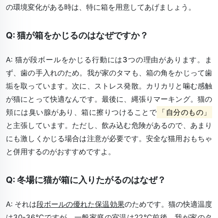
の環境変化がある時は、特に箱を用意してあげましょう。
Q: 猫が箱をかじるのはなぜですか？
A: 猫が段ボールをかじる行動には
3つの理由
があります。ま
ず、歯の手入れのため。我が家のタマも、箱の角をかじって歯
垢を取っています。次に、ストレス発散。カリカリと噛む感触
が猫にとって快適なんです。最後に、縄張りマーキング。猫の
頬には臭い腺があり、箱に擦りつけることで
「自分のもの」
と主張しています。ただし、飲み込む危険があるので、あまり
にも激しくかじる場合は注意が必要です。安全な猫用おもちゃ
と併用するのがおすすめですよ。
Q: 冬場に猫が箱に入りたがるのはなぜ？
A: それは
段ボールの優れた保温効果
のためです。猫の快適温度
は30-36℃ですが、一般家庭の室温は22℃前後。我が家のタ