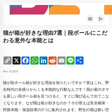
猫が箱が好きな理由7選｜段ボールにこだ
わる意外な本能とは
Copy
X
Facebook
WhatsApp
LinkedIn
Reddit
Email
Line
Share
Link
Nov 10,2025
猫が段ボール箱が好きな理由を知りたいですか？実はこれ、野
生時代の名残りからくる本能的な行動なんです！我が家のタマ
も新しい段ボール箱を見つけると、すぐに飛び込んで出てこな
くなります。なぜ猫は箱が好きなのか？その答えは安全確保・
狩猟本能・保温効果の3つに集約されます。野生の猫は狭い空