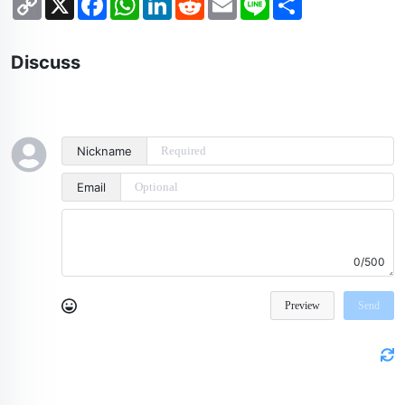
Link
Discuss
Nickname
Email
0/500
Preview
Send