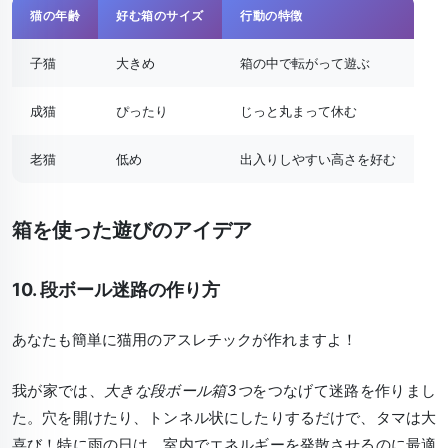
猫の年齢
好む箱のサイズ
行動の特徴
子猫
大きめ
箱の中で転がって遊ぶ
成猫
ぴったり
じっと丸まって休む
老猫
低め
出入りしやすい高さを好む
箱を使った遊びのアイデア
10. 段ボール迷路の作り方
あなたも簡単に猫用のアスレチックが作れますよ！
我が家では、
大きな段ボール箱3つ
をつなげて迷路を作りまし
た。穴を開けたり、トンネル状にしたりするだけで、タマは大
喜び！特に雨の日は、室内でエネルギーを発散させるのに最適