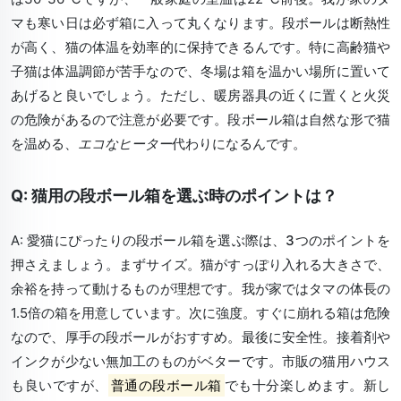
マも寒い日は必ず箱に入って丸くなります。段ボールは断熱性
が高く、猫の体温を効率的に保持できるんです。特に高齢猫や
子猫は体温調節が苦手なので、冬場は箱を温かい場所に置いて
あげると良いでしょう。ただし、暖房器具の近くに置くと火災
の危険があるので注意が必要です。段ボール箱は自然な形で猫
を温める、
エコなヒーター
代わりになるんです。
Q: 猫用の段ボール箱を選ぶ時のポイントは？
A: 愛猫にぴったりの段ボール箱を選ぶ際は、
3つのポイント
を
押さえましょう。まずサイズ。猫がすっぽり入れる大きさで、
余裕を持って動けるものが理想です。我が家ではタマの体長の
1.5倍の箱を用意しています。次に強度。すぐに崩れる箱は危険
なので、厚手の段ボールがおすすめ。最後に安全性。接着剤や
インクが少ない無加工のものがベターです。市販の猫用ハウス
も良いですが、
普通の段ボール箱
でも十分楽しめます。新し