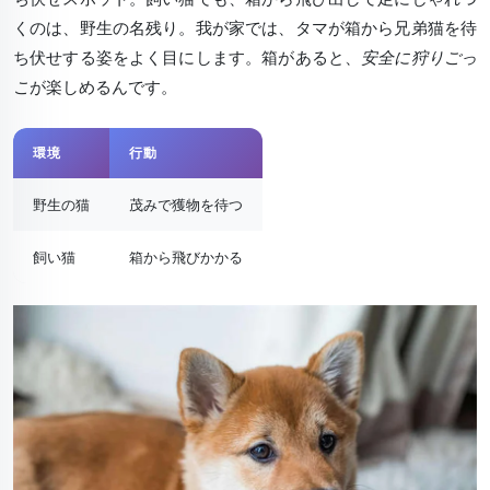
くのは、野生の名残り。我が家では、タマが箱から兄弟猫を待
ち伏せする姿をよく目にします。箱があると、
安全に狩りごっ
こ
が楽しめるんです。
環境
行動
野生の猫
茂みで獲物を待つ
飼い猫
箱から飛びかかる