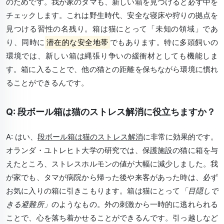
のためです。我が家のタマも、新しい箱を見つけると必ず中を
チェックします。これは野生時代、安全な寝床や狩りの拠点を
見つける習性の名残り。箱は猫にとって「未知の領域」であ
り、同時に
潜在的な安全地帯
でもあります。特に多頭飼いの
環境では、新しい箱は縄張り争いの緩衝材としても機能しま
す。箱に入ることで、他の猫との距離を保ちながら環境に慣れ
ることができるんです。
Q: 段ボール箱は猫のストレス解消に役立ちますか？
A: はい、
段ボール箱は猫のストレス解消
に非常に効果的です。
オランダ・ユトレヒト大学の研究では、保護施設の猫に箱を与
えたところ、ストレスホルモンの値が大幅に減少しました。我
が家でも、タマが病院から帰った後や来客があった時は、必ず
お気に入りの箱に引きこもります。箱は猫にとって
「目隠しで
きる避難所」
のようなもの。外の刺激から一時的に逃れられる
ことで、心を落ち着かせることができるんです。引っ越しなど