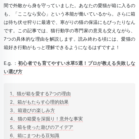
間で外敵から身を守っていました。あなたの愛猫が箱に入るの
も、「ここなら安心」という本能が働いているから。さらに箱
は待ち伏せ狩りに最適で、寒がりの猫の保温にもぴったりなん
です。この記事では、猫行動学の専門家の意見も交えながら、
7つの具体的な理由を解説します。読み終わる頃には、愛猫の
箱好き行動がもっと理解できるようになるはずですよ！
E.g. ：
初心者でも育てやすい水草5選！プロが教える失敗しな
い選び方
1、猫が箱を愛する7つの理由
2、箱がもたらす心理的効果
3、箱遊びの楽しみ方
4、猫の箱愛を深掘り！意外な事実
5、箱を使った遊びのアイデア
6、箱にまつわる豆知識