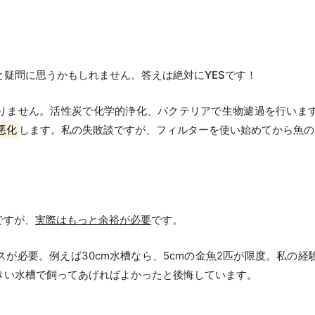
と疑問に思うかもしれません。答えは
絶対にYES
です！
りません。活性炭で化学的浄化、バクテリアで生物濾過を行いま
悪化
します。私の失敗談ですが、フィルターを使い始めてから魚の
ですが、
実際はもっと余裕が必要
です。
が必要。例えば30cm水槽なら、5cmの金魚2匹が限度。私の経
きい水槽で飼ってあげればよかったと後悔しています。