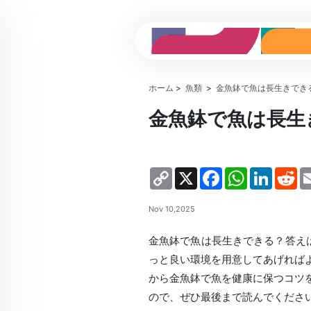
ホーム
>
魚類
>
金魚鉢で魚は長生きでき
金魚鉢で魚は長生
Copy
X
Facebook
WhatsApp
LinkedIn
Re
Link
Nov 10,2025
金魚鉢で魚は長生きできる？答え
っと良い環境を用意してあげれば
から金魚鉢で魚を健康に保つコツ
ので、ぜひ最後まで読んでくださ