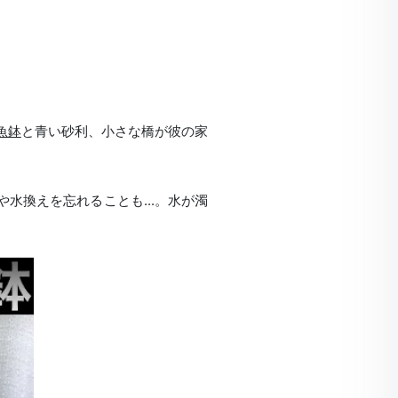
魚鉢
と青い砂利、小さな橋が彼の家
や水換えを忘れることも...。水が濁