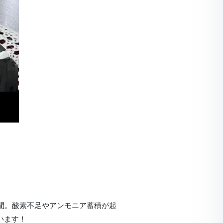
間
。酸素不足やアンモニア蓄積が起
います！