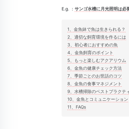
E.g. ：
サンゴ水槽に月光照明は必
1、金魚鉢で魚は生きられる？
2、適切な飼育環境を作るには
3、初心者におすすめの魚
4、金魚飼育のポイント
5、もっと楽しむアクアリウム
6、金魚の健康チェック方法
7、季節ごとのお世話のコツ
8、金魚の食事マネジメント
9、水槽掃除のベストプラクテ
10、金魚とコミュニケーション
11、FAQs